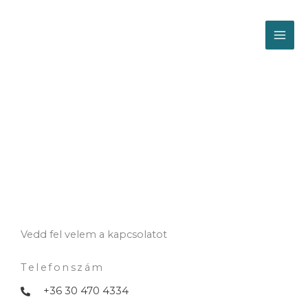
Skip
MAI
to
content
ME
Kapcsolat
Vedd fel velem a kapcsolatot
Telefonszám
+36 30 470 4334