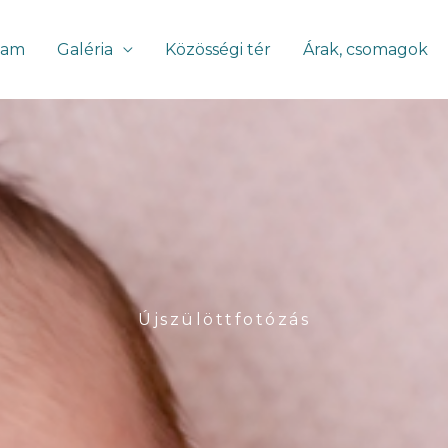
lam
Galéria
Közösségi tér
Árak, csomagok
Újszülöttfotózás